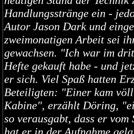
heutigen Stand der Technik 
Handlungsstränge ein - jed
Autor Jason Dark und eingef
zweimonatigen Arbeit sei i
gewachsen. "Ich war im dritt
Hefte gekauft habe - und jet
er sich. Viel Spaß hatten E
Beteiligten: "Einer kam völl
Kabine", erzählt Döring, "e
so verausgabt, dass er vom 
hat er in der Aufnahme gela