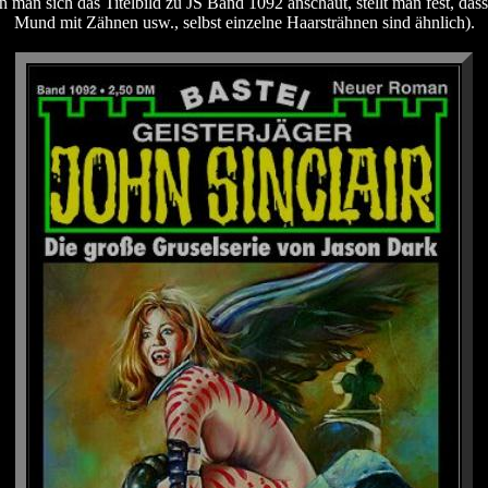
an sich das Titelbild zu JS Band 1092 anschaut, stellt man fest, dass
Mund mit Zähnen usw., selbst einzelne Haarsträhnen sind ähnlich).