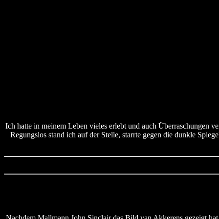
Ich hatte in meinem Leben vieles erlebt und auch Überraschungen verd
Regungslos stand ich auf der Stelle, starrte gegen die dunkle Spieg
Nachdem Mallmann John Sinclair das Bild van Akkerens gezeigt hat, t