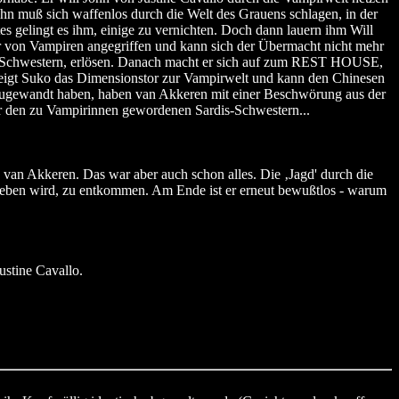
John muß sich waffenlos durch die Welt des Grauens schlagen, in der
 gelingt es ihm, einige zu vernichten. Doch dann lauern ihm Will
er von Vampiren angegriffen und kann sich der Übermacht nicht mehr
dis-Schwestern, erlösen. Danach macht er sich auf zum REST HOUSE,
 zeigt Suko das Dimensionstor zur Vampirwelt und kann den Chinesen
n zugewandt haben, haben van Akkeren mit einer Beschwörung aus der
or den zu Vampirinnen gewordenen Sardis-Schwestern...
 van Akkeren. Das war aber auch schon alles. Die ‚Jagd' durch die
egeben wird, zu entkommen. Am Ende ist er erneut bewußtlos - warum
stine Cavallo.