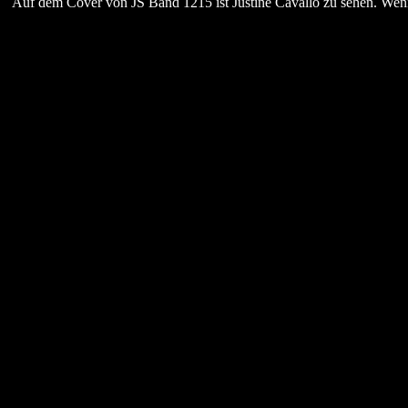
Auf dem Cover von JS Band 1215 ist Justine Cavallo zu sehen. Wenn m