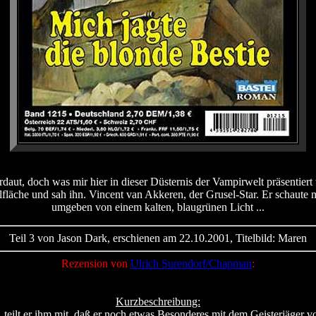
aut, doch was mir hier in dieser Düsternis der Vampirwelt präsentiert 
elfläche und sah ihn. Vincent van Akkeren, der Grusel-Star. Er schaute
umgeben von einem kalten, blaugrünen Licht ...
Teil 3 von Jason Dark, erschienen am 22.10.2001, Titelbild: Maren
Rezension von
Ulrich Surendorf/Chapman
:
Kurzbeschreibung:
eilt er ihm mit, daß er noch etwas Besonderes mit dem Geisterjäger v