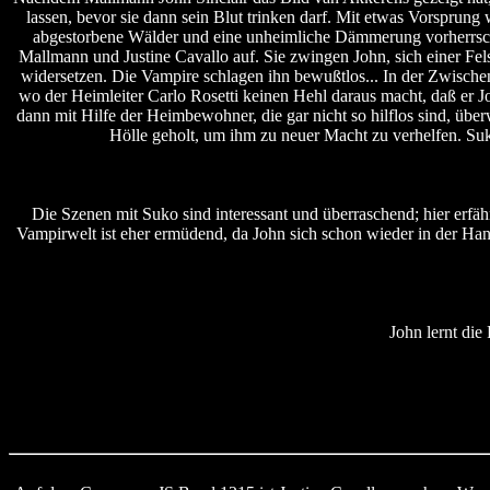
lassen, bevor sie dann sein Blut trinken darf. Mit etwas Vorsprung
abgestorbene Wälder und eine unheimliche Dämmerung vorherrschen
Mallmann und Justine Cavallo auf. Sie zwingen John, sich einer Fe
widersetzen. Die Vampire schlagen ihn bewußtlos... In der Zwisch
wo der Heimleiter Carlo Rosetti keinen Hehl daraus macht, daß er 
dann mit Hilfe der Heimbewohner, die gar nicht so hilflos sind, ü
Hölle geholt, um ihm zu neuer Macht zu verhelfen. Su
Die Szenen mit Suko sind interessant und überraschend; hier erfä
Vampirwelt ist eher ermüdend, da John sich schon wieder in der Ha
John lernt di