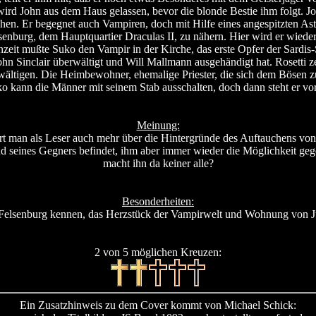
 wird John aus dem Haus gelassen, bevor die blonde Bestie ihm folgt. 
. Er begegnet auch Vampiren, doch mit Hilfe eines angespitzten Astes
lsenburg, dem Hauptquartier Draculas II, zu nähern. Hier wird er wied
enzeit mußte Suko den Vampir in der Kirche, das erste Opfer der Sar
John Sinclair überwältigt und Will Mallmann ausgehändigt hat. Rosetti
berwältigen. Die Heimbewohner, ehemalige Priester, die sich dem Böse
ko kann die Männer mit seinem Stab ausschalten, doch dann steht er v
Meinung:
hrt man als Leser auch mehr über die Hintergründe des Auftauchens von
nd seines Gegners befindet, ihm aber immer wieder die Möglichkeit g
macht ihn da keiner alle?
Besonderheiten:
e Felsenburg kennen, das Herzstück der Vampirwelt und Wohnung von Ju
2 von 5 möglichen Kreuzen:
Ein Zusatzhinweis zu dem Cover kommt von Michael Schick: