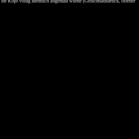
 ihr Kopf völlig identisch abgemalt wurde (Gesichtsausdruck, offener