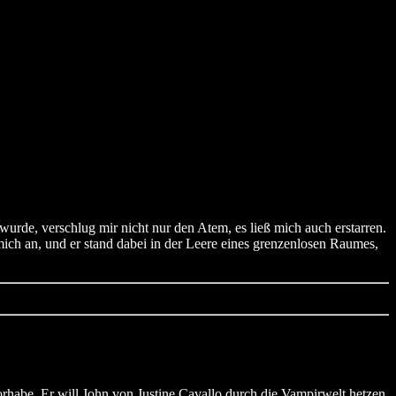
wurde, verschlug mir nicht nur den Atem, es ließ mich auch erstarren.
 mich an, und er stand dabei in der Leere eines grenzenlosen Raumes,
orhabe. Er will John von Justine Cavallo durch die Vampirwelt hetzen