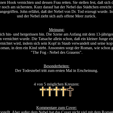
nen Hook vernichten und dessen Frau retten. Sie stellen fest, daß si
ie noch am sichersten. Kurz darauf hat der Nebel das Städtchen errei
angegriffen. John erfährt, daß der Nebel von Dr. Tod erzeugt wurde.
und der Nebel zieht sich aufs offene Meer zurück.
Meinung:
ich hin- und hergerissen bin. Die Szene am Anfang mit dem 13-jährigen
n vernichtet wurde. Die Tatsache allein schon, daß ein kleiner Junge e
nichtet wird, indem sich sein Kopf in Staub verwandelt und seine kopflo
te Roman, in dem ein Kind stirbt. Ansonsten sorgt der Roman, wie schon g
"The Fog - Nebel des Grauens".
Besonderheiten:
Der Todesnebel tritt zum ersten Mal in Erscheinung.
4 von 5 möglichen Kreuzen:
Kommentare zum Cover:
orstellt. Aber außer dem Nebel hat das Cover nicht viel mit dem Roman 