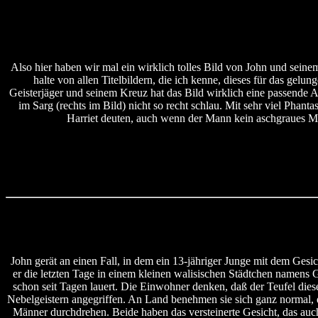
Also hier haben wir mal ein wirklich tolles Bild von John und seine
halte von allen Titelbildern, die ich kenne, dieses für das gel
Geisterjäger und seinem Kreuz hat das Bild wirklich eine passende 
im Sarg (rechts im Bild) nicht so recht schlau. Mit sehr viel Ph
Harriet deuten, auch wenn der Mann kein aschgraues Mum
John gerät an einen Fall, in dem ein 13-jähriger Junge mit dem Ges
er die letzten Tage in einem kleinen walisischen Städtchen namens 
schon seit Tagen lauert. Die Einwohner denken, daß der Teufel die
Nebelgeistern angegriffen. An Land benehmen sie sich ganz normal, 
Männer durchdrehen. Beide haben das versteinerte Gesicht, das auc