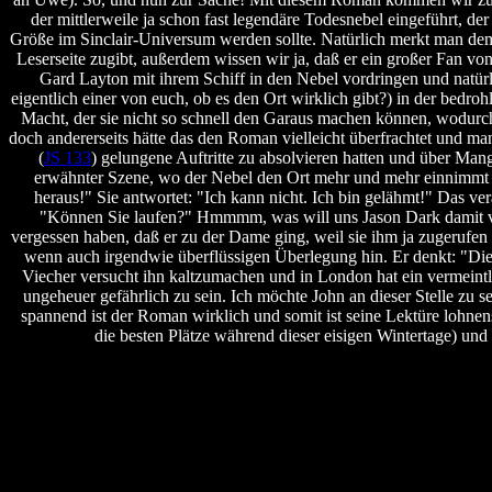
der mittlerweile ja schon fast legendäre Todesnebel eingeführt, der
Größe im Sinclair-Universum werden sollte. Natürlich merkt man dem
Leserseite zugibt, außerdem wissen wir ja, daß er ein großer Fan vo
Gard Layton mit ihrem Schiff in den Nebel vordringen und natü
eigentlich einer von euch, ob es den Ort wirklich gibt?) in der bedroh
Macht, der sie nicht so schnell den Garaus machen können, wodurch
doch andererseits hätte das den Roman vielleicht überfrachtet und m
(
JS 133
) gelungene Auftritte zu absolvieren hatten und über Mang
erwähnter Szene, wo der Nebel den Ort mehr und mehr einnimmt un
heraus!" Sie antwortet: "Ich kann nicht. Ich bin gelähmt!" Das ver
"Können Sie laufen?" Hmmmm, was will uns Jason Dark damit vermi
vergessen haben, daß er zu der Dame ging, weil sie ihm ja zugerufen 
wenn auch irgendwie überflüssigen Überlegung hin. Er denkt: "Die
Viecher versucht ihn kaltzumachen und in London hat ein vermeintli
ungeheuer gefährlich zu sein. Ich möchte John an dieser Stelle zu s
spannend ist der Roman wirklich und somit ist seine Lektüre lohnens
die besten Plätze während dieser eisigen Wintertage) un