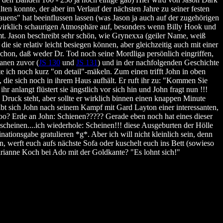
lten konnte, der aber im Verlauf der nächsten Jahre zu seiner festen
ens" hat beeinflussen lassen (was Jason ja auch auf der zugehörigen
er wirklich schaurigen Atmosphäre auf, besonders wenn Billy Hook und
. Jason beschreibt sehr schön, wie Grynexxa (geiler Name, weiß
ie sie relativ leicht besiegen können, aber gleichzeitig auch mit einer
chon, daß weder Dr. Tod noch seine Mordliga persönlich eingriffen,
manen zuvor (
JS 130
und
JS 131
) und in der nachfolgenden Geschichte
e ich noch kurz "on detail"-mäkeln. Zum einen trifft John in oben
die sich noch in ihrem Haus aufhält. Er ruft ihr zu: "Kommen Sie
 anlangt flüstert sie ängstlich vor sich hin und John fragt nun !!!
Druck steht, aber sollte er wirklich binnen einen knappen Minute
gibt sich John nach seinem Kampf mit Gard Layton einer interessanten,
oo? Erde an John: Schienen????? Gerade eben noch hat eines dieser
scheinen....ich wiederhole: Scheinen!!! diese Ausgeburten der Hölle
ationsgabe gratulieren *g*. Aber ich will nicht kleinlich sein, denn
n, werft euch aufs nächste Sofa oder kuschelt euch ins Bett (sowieso
arianne Koch bei Ado mit der Goldkante? "Es lohnt sich!"