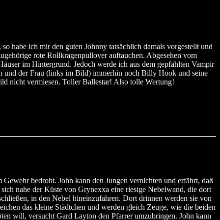
 so habe ich mir den guten Johnny tatsächlich damals vorgestellt und
r dazugehörige rote Rollkragenpullover auftauchen. Abgesehen vom
e Häuser im Hintergrund. Jedoch werde ich aus dem gepfählten Vampir
n und der Frau (links im Bild) immerhin noch Billy Hook und seine
 nicht vermiesen. Toller Ballestar! Also tolle Wertung!
em Gewehr bedroht. John kann den Jungen vernichten und erfährt, daß
t sich nahe der Küste von Grynexxa eine riesige Nebelwand, die dort
chließen, in den Nebel hineinzufahren. Dort drinnen werden sie von
eichen das kleine Städtchen und werden gleich Zeuge, wie die beiden
öten will, versucht Gard Layton den Pfarrer umzubringen. John kann