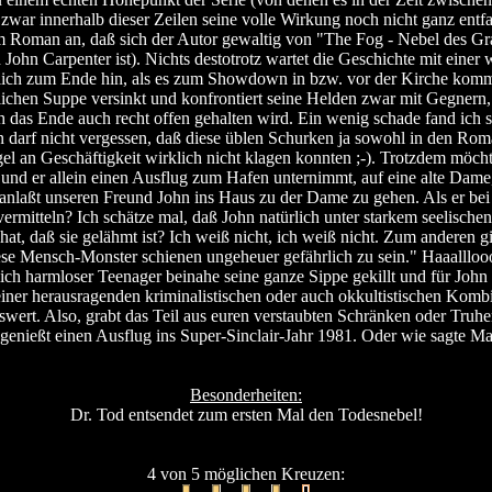
 zwar innerhalb dieser Zeilen seine volle Wirkung noch nicht ganz entfa
 Roman an, daß sich der Autor gewaltig von "The Fog - Nebel des Grau
n John Carpenter ist). Nichts destotrotz wartet die Geschichte mit ein
rlich zum Ende hin, als es zum Showdown in bzw. vor der Kirche kommt
lichen Suppe versinkt und konfrontiert seine Helden zwar mit Gegnern, d
 das Ende auch recht offen gehalten wird. Ein wenig schade fand ich s
an darf nicht vergessen, daß diese üblen Schurken ja sowohl in den Ro
el an Geschäftigkeit wirklich nicht klagen konnten ;-). Trotzdem möcht
d er allein einen Ausflug zum Hafen unternimmt, auf eine alte Dame, 
anlaßt unseren Freund John ins Haus zu der Dame zu gehen. Als er bei ihr
tteln? Ich schätze mal, daß John natürlich unter starkem seelischen 
hat, daß sie gelähmt ist? Ich weiß nicht, ich weiß nicht. Zum anderen 
se Mensch-Monster schienen ungeheuer gefährlich zu sein." Haaallloo
ch harmloser Teenager beinahe seine ganze Sippe gekillt und für John 
einer herausragenden kriminalistischen oder auch okkultistischen Kombin
wert. Also, grabt das Teil aus euren verstaubten Schränken oder Truhe
d genießt einen Ausflug ins Super-Sinclair-Jahr 1981. Oder wie sagte M
Besonderheiten:
Dr. Tod entsendet zum ersten Mal den Todesnebel!
4 von 5 möglichen Kreuzen: