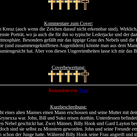
Kommentare zum Cover:
m Kreuz (auch wenn die Zeichen darauf nicht erkennbar sind). Wirklich,
ungenste Porträt, wo ja auch die für ihn so typische Lederjacke und de
Atmosphäre. Besonders gefällt mir das üppige Grau des Nebels und di
antasie (und zusammengekniffenen Augenlidern) könnte man aus dem Man
iengesicht hat. Aber von diesen Ungereimtheiten lasse ich mir das Bild
Coverbewertung:
Rezension von
Tom
:
Kurzbeschreibung:
icht eines alten Mannes einen Mann erschossen und seine Mutter mit d
Grynexxa war. John, Bill und Suko reisen dorthin. Unterdessen befinde
sen Nebel geschickt hat. Zwei Männer, Billy Hook und Gard Layton bes
doch sind sie selbst zu Monstern geworden. John und seine Freunde err
h schon der Junge hatte. Während Billy Hook seine Frau angreift und t