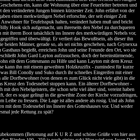
gen Geschehens ein, kann die Wohnung über eine Feuerleiter betreten und
t den veränderten Jungen binnen kürzester Zeit. John erfährt von der
aben einen merkwürdigen Nebel erforschte, der seit einiger Zeit
e Anwohner für Teufelsspuk halten, verändert haben muß und bricht
illy Hook sich aufgemacht, um ihrerseits den Nebel zu durchqueren
en mit ihrem Boot tatsächlich ins Innere des merkwürdigen Nebels vor,
egriffen und überwältigt. Er verliert das Bewußtsein, als dieser ihn
 beiden Männer, gerade so, als sei nichts geschehen, nach Grynexxa
 Gasthaus begießt, erreichen John und seine Freunde den Ort, wo sie
schließt John Gard Layton aufzusuchen, doch der hereinstürmende,
en. John eilt dem Gottesmann zu Hilfe und kann Layton mit dem Kreuz
ese kann ihn mit einem geweihten Holzkruzifix - zumindest für kurze
n, was Bill Conolly und Suko durch ihr schnelles Eingreifen mit einer
 alle Dorfbewohner (von denen es zum Glück nicht viele gibt) in die
hns Kreuz den Todesnebel stoppen kann. Ein älterer Dorfbewohner -
mit den Nebelgeistern, die schon sehr viel älter sind, vereint haben
, der es sogar gelingt in die geweihte Zone der Kirche vorzudringen,
 Leibe zu fressen. Die Lage ist alles andere als rosig. Und als John
en mit dem Todesnebel ins Innere des Gotteshauses vor. Und weder
smal jede Rettung zu spät?
inzubekommen (Betonung auf K U R Z und schöne Grüße von hier aus
den Bänden 100 - 250 ja noch einige gab) Hier wird von Jason Dark