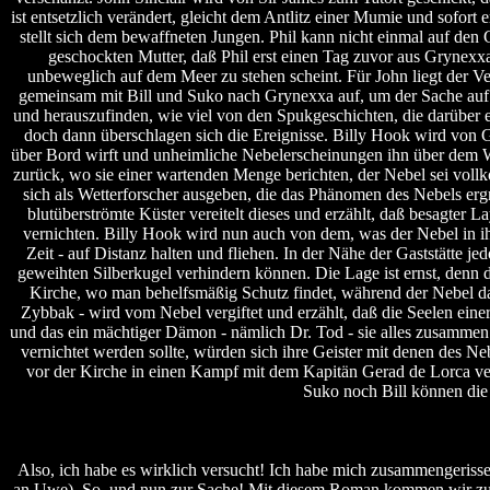
ist entsetzlich verändert, gleicht dem Antlitz einer Mumie und sofort 
stellt sich dem bewaffneten Jungen. Phil kann nicht einmal auf den 
geschockten Mutter, daß Phil erst einen Tag zuvor aus Grynexxa
unbeweglich auf dem Meer zu stehen scheint. Für John liegt der V
gemeinsam mit Bill und Suko nach Grynexxa auf, um der Sache auf 
und herauszufinden, wie viel von den Spukgeschichten, die darüber er
doch dann überschlagen sich die Ereignisse. Billy Hook wird von Gar
über Bord wirft und unheimliche Nebelerscheinungen ihn über dem W
zurück, wo sie einer wartenden Menge berichten, der Nebel sei voll
sich als Wetterforscher ausgeben, die das Phänomen des Nebels e
blutüberströmte Küster vereitelt dieses und erzählt, daß besagter 
vernichten. Billy Hook wird nun auch von dem, was der Nebel in ihn
Zeit - auf Distanz halten und fliehen. In der Nähe der Gaststätte je
geweihten Silberkugel verhindern können. Die Lage ist ernst, denn 
Kirche, wo man behelfsmäßig Schutz findet, während der Nebel das
Zybbak - wird vom Nebel vergiftet und erzählt, daß die Seelen einer
und das ein mächtiger Dämon - nämlich Dr. Tod - sie alles zusammen 
vernichtet werden sollte, würden sich ihre Geister mit denen des Ne
vor der Kirche in einen Kampf mit dem Kapitän Gerad de Lorca ve
Suko noch Bill können die
Also, ich habe es wirklich versucht! Ich habe mich zusammengeri
an Uwe). So, und nun zur Sache! Mit diesem Roman kommen wir zu e