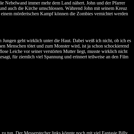
ch die Nebelwand immer mehr dem Land nähert. John und der Pfarrer
cht und auch die Kirche umschlossen. Während John mit seinem Kreuz
 In einem mörderischen Kampf können die Zombies vernichtet werden
 Jungen geht wirklich unter die Haut. Dabei weiß ich nicht, ob ich es
inen Menschen tötet und zum Monster wird, ist ja schon schockierend
se Leiche vor seiner verstörten Mutter liegt, musste wirklich nicht
esagt, für ziemlich viel Spannung und erinnert teilweise an den Film
zu tun. Der Messerstecher links könnte noch mit viel Fantasie Billy