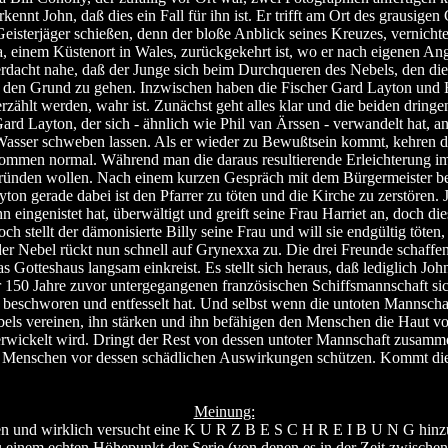
erkennt John, daß dies ein Fall für ihn ist. Er trifft am Ort des grausi
Geisterjäger schießen, denn der bloße Anblick seines Kreuzes, vernichte
, einem Küstenort in Wales, zurückgekehrt ist, wo er nach eigenen Ang
erdacht nahe, daß der Junge sich beim Durchqueren des Nebels, den di
den Grund zu gehen. Inzwischen haben die Fischer Gard Layton und B
zählt werden, wahr ist. Zunächst geht alles klar und die beiden dring
d Layton, der sich - ähnlich wie Phil van Ärssen - verwandelt hat, ang
asser schweben lassen. Als er wieder zu Bewußtsein kommt, kehren die
kommen normal. Während man die daraus resultierende Erleichterung im
rgründen wollen. Nach einem kurzen Gespräch mit dem Bürgermeister be
Layton gerade dabei ist den Pfarrer zu töten und die Kirche zu zerstör
 eingenistet hat, überwältigt und greift seine Frau Harriet an, doch di
doch stellt der dämonisierte Billy seine Frau und will sie endgültig töte
der Nebel rückt nun schnell auf Grynexxa zu. Die drei Freunde schaffen
 Gotteshaus langsam einkreist. Es stellt sich heraus, daß lediglich Jo
 150 Jahre zuvor untergegangenen französischen Schiffsmannschaft sich 
beschworen und entfesselt hat. Und selbst wenn die untoten Mannschaft
bels vereinen, ihn stärken und ihn befähigen den Menschen die Haut vom
rwickelt wird. Dringt der Rest von dessen untoter Mannschaft zusamm
 Menschen vor dessen schädlichen Auswirkungen schützen. Kommt die
Meinung:
ssen und wirklich versucht eine K U R Z B E S C H R E I B U N G h
inem echten Höhepunkt der Serie (von denen es in der Zeit zwischen 