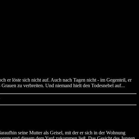
 er löste sich nicht auf. Auch nach Tagen nicht - im Gegenteil, er
s Grauen zu verbreiten. Und niemand hielt den Todesnebel auf...
raufhin seine Mutter als Geisel, mit der er sich in der Wohnung
en konnte und diesem dem Yard zukommen ließ. Das Gesicht des Jungen