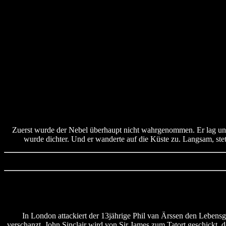
Zuerst wurde der Nebel überhaupt nicht wahrgenommen. Er lag ungef
wurde dichter. Und er wanderte auf die Küste zu. Langsam, stet
In London attackiert der 13jährige Phil van Ärssen den Lebensg
verschanzt. John Sinclair wird von Sir James zum Tatort geschickt,