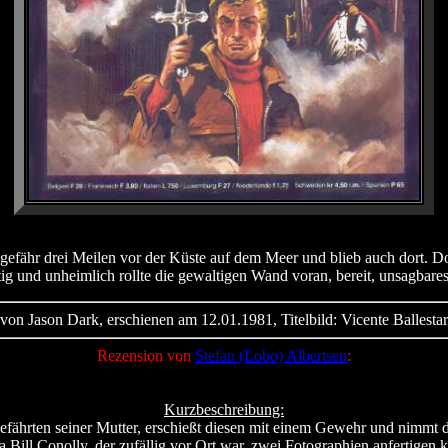
ähr drei Meilen vor der Küste auf dem Meer und blieb auch dort. Doch
ig und unheimlich rollte die gewaltigen Wand voran, bereit, unsagbare
von Jason Dark, erschienen am 12.01.1981, Titelbild: Vicente Ballestar
Rezension von
Stefan (Lobo) Albertsen
:
Kurzbeschreibung:
efährten seiner Mutter, erschießt diesen mit einem Gewehr und nimmt da
 da Bill Conolly, der zufällig vor Ort war, zwei Fotographien anfertig