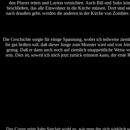
den Pfarrer retten und Layton vernichten. Auch Bill und Suko kön
beschließen, das alle Einwohner in die Kirche müssen. Dort sind s
nach draußen geht, werden die anderen in der Kirche von Zombies 
Die Geschichte sorgte für einige Spannung, wobei ich teilweise zieml
für gut heißen soll, daß dieser Junge zum Monster wird und von Joh
genug. Daß er dann auch noch auf ziemlich unappetitliche Weise ver
sein. Dies ist, soweit ich mich jetzt zurück erinnern kann, der ers
Das Cover zeigt John Sinclair wohl so, wie man ihn sich wirklich v