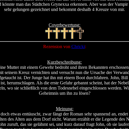
d könnte man das Städtchen Grynexxa erkennen. Aber was der Vampir dor
sehr gelungen gezeichnet und bekommt deshalb 4 Kreuze von mir.
Coverbewertung:
Rezension von
Chricki
:
Kurzbeschreibung:
ine Mutter mit einem Gewehr bedroht und ihren Bekannten erschossen hat
it seinem Kreuz vernichten und versucht nun die Ursache der Verwandlun
fgetaucht ist. Der Junge hat ihn mit einem Boot durchfahren. John, 
ist, herumschlagen. Als die erste Gefahr gebannt scheint, hat der Nebel
meln, wo sie schließlich von dem Todesnebel eingeschlossen werden. Wi
Geheimnis um ihn zu lösen?
Meinung:
h etwas enttäuscht, zwar fängt der Roman sehr spannend an, endet auc
ten des Alten aus dem Dorf nicht. Warum erzählt er die Legende des N
n zuruft, das sie gelähmt sei, und kurz darauf fragt John, ob sie laufe